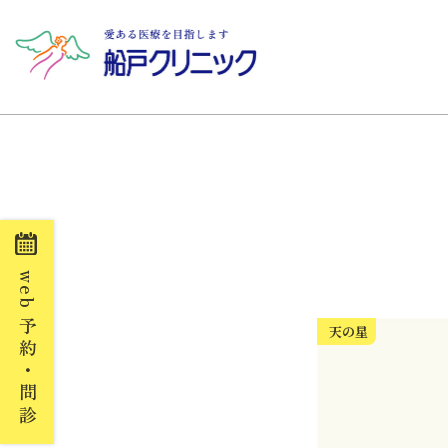
web
予約・問診
天の星