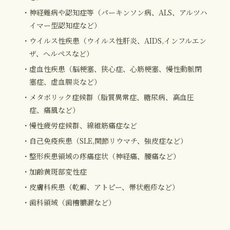
・神経難病や認知症等（パーキンソン病、ALS、アルツハ
イマー型認知症など）
・ウイルス性疾患（ウイルス性肝炎、AIDS,インフルエン
ザ、ヘルペスなど）
・虚血性疾患（脳梗塞、狭心症、心筋梗塞、慢性動脈閉
塞症、虚血腸炎など）
・メタボリック症候群（脂質異常症、糖尿病、高血圧
症、痛風など）
・慢性疲労症候群、線維筋痛症など
・自己免疫疾患（SLE,関節リウマチ、強皮症など）
・整形疾患領域の疼痛症状（神経痛、腰痛など）
・加齢黄斑部変性症
・皮膚科疾患（乾癬、アトピー、帯状疱疹など）
・歯科領域（歯槽膿漏など）