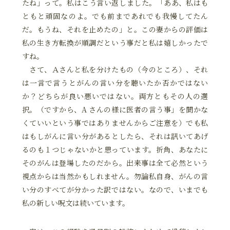
たね」って。私はこう言い返しました。「ああ、私はも
ともと頑固なのよ。でも前まであれでも我慢してたん
だ。もうね、それを止めたの」と。この妻からの評価は
私の生き方転換が順調だという事だと私は嬉しかったで
すね。
さて、Ａさんと私を分けたもの（今のところ）、それ
は一言で言うとがんの言い分を聴いたか否かではない
か？どちらが良い悪いではない。両方ともその人の選
択。（ですから、A さんの様に医者の言う事」を聞かな
くていいという事ではありませんからご注意を）でも私
はもしがんに言い分があるとしたら、それは訊いてあげ
るのも１つじゃないかと思っています。折角、あなたに
そのがんは登場したのだから。出来事は全て必然という
視点からは当然かもしれません。勿論私自身、がんの言
い分のすべてが分かった訳ではない。なので、いまでも
私の新しい呪文は続いています。