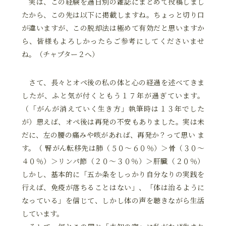
実は、この経験を過日別の雑誌にまとめて投稿しまし
たから、この先は以下に掲載しますね。ちょっと切り口
が違いますが、この脱却法は極めて有効だと思いますか
ら、皆様もよろしかったらご参考にしてくださいませ
ね。（チャプター２へ）
さて、長々とオペ後の私の体と心の経過を述べてきま
したが、ふと気が付くともう１７年が過ぎています。
（「がんが消えていく生き方」執筆時は１３年でした
が）思えば、オペ後は再発の不安もありました。実は未
だに、左の腰の痛みや咳があれば、再発か？って思い ま
す。（ 腎がん転移先は肺（５０～６０％）＞骨（３０～
４０％）＞リンパ節（２０～３０％）＞肝臓（２０％）
しかし、基本的に「五か条をしっかり自分なりの実践を
行えば、免疫が落ちることはない」、「体は治るように
なっている」を信じて、しかし体の声を聴きながら生活
しています。