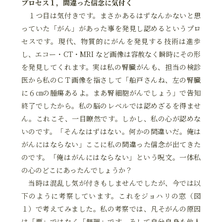
プロセス１，間違った信念に気付く
１つ目は気付きです。まさかあるはずなんかないと思
っていた「がん」があった事を発見し認めるというプロ
セスです。現代、物質的にがんを発見する技術は進歩
し、エコー・CT・MRI など画像は容赦なく瞬時にその形
を発見してくれます。実は私の腎臓がんも、担当の検診
医から私のＣＴ画像を指さして「船戸さんね、左の腎臓
に６㎝の腫瘍あるよ。まあ腎細胞がんでしょう」で告知
終了でしたから。私の脳のレベルでは認めざるを得ませ
ん。これこそ、一目瞭然です。しかし、私の心が認めな
いのです。「そんなはずはない。何かの間違いだ。俺は
がんにはならない」ここに私の間違った信念が出てきた
のです。「俺はがんにはならない」という呪文。一体私
の心のどこにあったんでしょうか？
当時は混乱し気が付きもしませんでしたが、今では以
下のように考察しています。これをジョハリの窓（図
１）で考えてみました。私の考察では、凡そがんの原因
は「悪」ではなく「無理」です。そして自分自身も他人