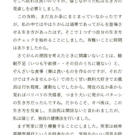
そこへ戻れば良いのですが、信じなかった私は生き方の
見直しを必要としました。
この当時、まだ五か条にまとまっていなかったです
が、私の中ではやはりがんは結果であってがんを登場さ
せる生き方があったはず。そこで１つずつ自分の生き方
のチェックを始めることにしました。有難いことに時間
はありましたから。
さてがんの原因を考えたときに間違いないことは、睡
眠不足（いつも午前様・・その日のうちに寝ない）と、
ぞんざいな食事（妻は良いものを作るのですが、それだ
けではすみませんから）で冷たく甘い飲料大好きでお風
呂は行水程度、運動なしでしたから、現在の五か条から
見ればバリバリの失格者、つまり大いに発がんパターン
の生き方だったんですね。だからこそ、オペ後は、この
生き方を反省し、主治医は関係ないと言われましたが、
私は信じず、独自の健康法を行いました。
まず実家に戻り療養することにしました。実家は岐阜
県関市洞戸という片田舎なので、気持ちのいい空気を吸