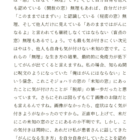
も認めている（開放の窓）無理もあれば、自分だけが
「このままではまずい」と認識している（秘密の窓）無
理、そして他人だけに見えている「あのままではがんに
なるよ」と言われても継続しなくてはならない（盲点の
窓）無理もあるでしょう。でも最も気が付きにくい次元
はやはり、他人も自身も気が付けない未知の窓です。こ
れらの「無理」な生き方の結果、最終的に免疫力が低下
してがんが出てくると言えますね。私の場合、知らぬ間
に呪文のようになっていた「俺はがんにはならない」と
いう信念、これこそジョハリの窓の「未知の窓」にあっ
たことに気が付けたことが「脱却」の第一歩だったと思
っています。さらにそれは図らずもＣＴ画像のお陰だと
も言えるんですね。画像がなかったら、症状はなく気が
付きようがなかったのですから。正直申し上げて、未だ
にこの未知の窓のどこにあるのか不明です。しかし、こ
の気付きは同時に、あれだけ私が患者さんに話してきた
「がんになる生き方」を自分自身がしていたことを認め