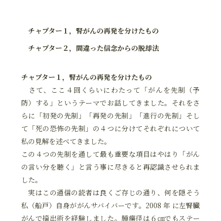
チャプター１，腎がんの再発を分けたもの
チャプター２，間違った信念からの脱却法
チャプター１，腎がんの再発を分けたもの
さて、ここ４回くらいにわたって「がんを先制（予
防）する」というテーマでお話してきました。それをさ
らに「初発の先制」「再発の先制」「進行の先制」そし
て「死の恐怖の先制」の４つに分けてそれぞれについて
私の見解を述べてきました。
この４つの先制を通して最も重要な項目はやはり「がん
の言い分を聴く」と言う事に尽きると再認識させられま
した。
実はこの通信の読者は良くご存じの通り、何を隠そう
私（船戸）自身ががんサバイバーです。2008 年 に左腎臓
がんで摘出術を経験しました。腫瘍径は６㎝でもステー