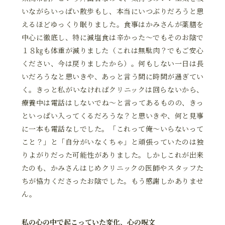
いながらいっぱい散歩もし、本当にいつぶりだろうと思
えるほどゆっくり眠りました。食事はかみさんが薬膳を
中心に徹底し、特に減塩食は辛かった～でもそのお陰で
１８㎏も体重が減りました（これは無駄肉？でもご安心
ください、今は戻りましたから）。何もしない一日は長
いだろうなと思いきや、あっと言う間に時間が過ぎてい
く。きっと私がいなければクリニックは回らないから、
療養中は電話はしないでね～と言ってあるものの、きっ
といっぱい入ってくるだろうな？と思いきや、何と見事
に一本も電話なしでした。「これって俺～いらないって
こと？」と「自分がいなくちゃ」と頑張っていたのは独
りよがりだった可能性がありました。しかしこれが出来
たのも、かみさんはじめクリニックの医師やスタッフた
ちが協力くださったお陰でした。もう感謝しかありませ
ん。
私の心の中で起こっていた変化、心の呪文