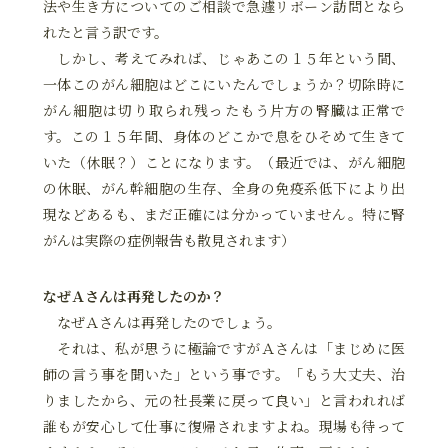
法や生き方についてのご相談で急遽リボーン訪問となら
れたと言う訳です。
しかし、考えてみれば、じゃあこの１５年という間、
一体このがん細胞はどこにいたんでしょうか？切除時に
がん細胞は切り取られ残ったもう片方の腎臓は正常で
す。この１５年間、身体のどこかで息をひそめて生きて
いた（休眠？）ことになります。（最近では、がん細胞
の休眠、がん幹細胞の生存、全身の免疫系低下により出
現などあるも、まだ正確には分かっていません。特に腎
がんは実際の症例報告も散見されます）
なぜＡさんは再発したのか？
なぜＡさんは再発したのでしょう。
それは、私が思うに極論ですがＡさんは「まじめに医
師の言う事を聞いた」という事です。「もう大丈夫、治
りましたから、元の社長業に戻って良い」と言われれば
誰もが安心して仕事に復帰されますよね。現場も待って