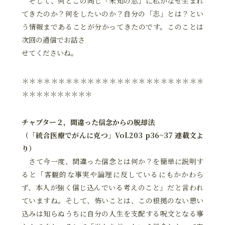
そして、何とこの同じ「未知の窓」に私がなぜ生まれ
てきたのか？何をしたいのか？自分の「志」とは？とい
う情報まであることが分かってきたのです。このことは
次回の通信でお話さ
せてくださいね。
＊＊＊＊＊＊＊＊＊＊＊＊＊＊＊＊＊＊＊＊＊＊＊＊＊
＊＊＊＊＊＊＊＊＊＊
チャプター２，間違った信念からの脱却法
（「統合医療でがんに克つ」Vol.203 p36~37 連載文よ
り）
さて今一度、間違った信念とは何か？を簡単に説明す
ると「客観的な事実や論理に反しているにもかかわら
ず、本人が強く信じ込んでいる考えのこと」だと言われ
ていますね。そして、怖いことは、この根拠のない思い
込みは知らぬうちに自分の人生を支配する呪文となる事