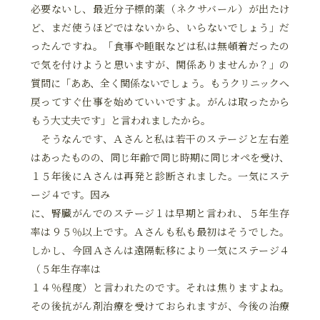
必要ないし、最近分子標的薬（ネクサバール）が出たけ
ど、まだ使うほどではないから、いらないでしょう」だ
ったんですね。「食事や睡眠などは私は無頓着だったの
で気を付けようと思いますが、関係ありませんか？」の
質問に「ああ、全く関係ないでしょう。もうクリニックへ
戻ってすぐ仕事を始めていいですよ。がんは取ったから
もう大丈夫です」と言われましたから。
そうなんです、Ａさんと私は若干のステージと左右差
はあったものの、同じ年齢で同じ時期に同じオペを受け、
１５年後にＡさんは再発と診断されました。一気にステ
ージ４です。因み
に、腎臓がんでのステージ１は早期と言われ、５年生存
率は９５％以上です。Ａさんも私も最初はそうでした。
しかし、今回Ａさんは遠隔転移により一気にステージ４
（５年生存率は
１４％程度）と言われたのです。それは焦りますよね。
その後抗がん剤治療を受けておられますが、今後の治療