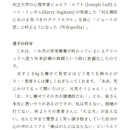
州立大学の心理学者ジョセフ・ルフト (Joseph Luft) と
ハリ・インガム(Harry Ingham) が発表した「対人関係
における気づきのグラフモデル」を後に「ジョハリの
窓」と呼ぶようになった（Wikipedia）。
迷子の自分
これは、一か月の実家療養が終わっていよいよクリニ
ックへ戻り外来診療の再開という時に表面化したので
す。
まず１８㎏も痩せて見栄えはどう見ても病み上が
り・・患者さんは優しくねぎらってくれます。「ああ、死
にかけてるって聞いたけど、元気そうじゃん！」とか
「お、少し痩せてその方が健康的だわ！」とか、皆さん
本当に思いやりがあるのですが、私は笑えない、相槌が
打てない、何よりその患者さんに「大丈夫」が言えな
い。なんと今まで愛想よく笑い頷き励ましていた自分の
心の中のエリアと「俺はがんにはならない」というエリ