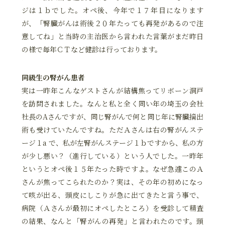
ジは１ｂでした。オペ後、今年で１７年目になります
が、「腎臓がんは術後２０年たっても再発があるので注
意してね」と当時の主治医から言われた言葉がまだ昨日
の様で毎年ＣＴなど健診は行っております。
同級生の腎がん患者
実は一昨年こんなゲストさんが結構焦ってリボーン洞戸
を訪問されました。なんと私と全く同い年の埼玉の会社
社長のAさんですが、同じ腎がんで何と同じ年に腎臓摘出
術も受けていたんですね。ただＡさんは右の腎がんステ
ージ１a で、私が左腎がんステージ１ｂですから、私の方
が少し悪い？（進行している）という人でした。一昨年
というとオペ後１５年たった時ですよ。なぜ急遽このＡ
さんが焦ってこられたのか？実は、その年の初めになっ
て咳が出る、頭皮にしこりが急に出てきたと言う事で、
病院（Ａさんが最初にオペしたところ）を受診して精査
の結果、なんと「腎がんの再発」と言われたのです。頭