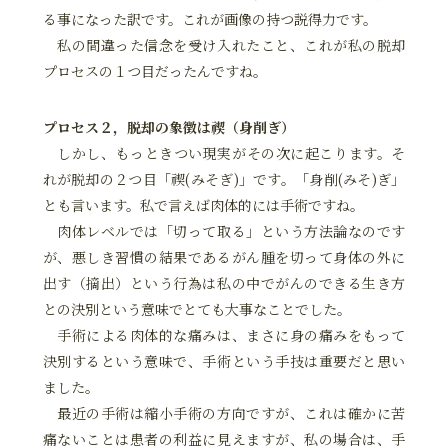
る事になった訳です。これが画像の持つ説得力です。
私の間違った信念を受け入れたこと、これが私の脱却
プロセスの１つ目だったんですね。
プロセス２，脱却の象徴は禊（身削ぎ）
しかし、もっときつい現実がその次に起こります。そ
れが脱却の２つ目「禊(みそぎ)」です。「身削(みそ)ぎ」
とも言います。私で言えば肉体的には手術ですね。
肉体レベルでは「切って取る」という方法論なのです
が、悪しき習慣の結果であるがん腫を切って身体の外に
出す（摘出）という行為は私の中でがんのできる生き方
との決別という意味でとても大事なことでした。
手術による肉体的な痛みは、まさに身の痛みをもって
決別するという意味で、手術という手技は重要だと思い
ました。
最近の手術は縮小手術の方向ですが、これは確かに苦
痛ないことは患者の利益に見えますが、私の場合は、手