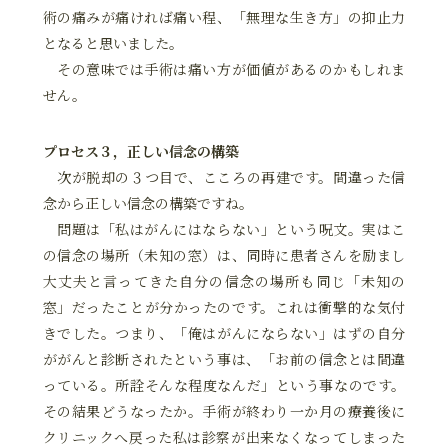
術の痛みが痛ければ痛い程、「無理な生き方」の抑止力
となると思いました。
その意味では手術は痛い方が価値があるのかもしれま
せん。
プロセス３，正しい信念の構築
次が脱却の３つ目で、こころの再建です。間違った信
念から正しい信念の構築ですね。
問題は「私はがんにはならない」という呪文。実はこ
の信念の場所（未知の窓）は、同時に患者さんを励まし
大丈夫と言ってきた自分の信念の場所も同じ「未知の
窓」だったことが分かったのです。これは衝撃的な気付
きでした。つまり、「俺はがんにならない」はずの自分
ががんと診断されたという事は、「お前の信念とは間違
っている。所詮そんな程度なんだ」という事なのです。
その結果どうなったか。手術が終わり一か月の療養後に
クリニックへ戻った私は診察が出来なくなってしまった