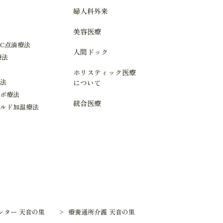
婦人科外来
美容医療
C点滴療法
人間ドック
療法
ホリスティック医療
療法
について
ーボ療法
統合医療
イルド加温療法
ンター 天音の里
> 療養通所介護 天音の里