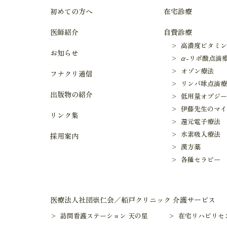
初めての方へ
在宅診療
医師紹介
自費診療
> 高濃度ビタミン
お知らせ
> α-リポ酸点滴
> オゾン療法
フナクリ通信
> リンパ球点滴
出版物の紹介
> 低用量オプジ
> 伊藤先生のマ
リンク集
> 還元電子療法
> 水素吸入療法
採用案内
> 漢方薬
> 各種セラピー
医療法人社団崇仁会／船戸クリニック 介護サービス
> 訪問看護ステーション 天の星
> 在宅リハビリセ