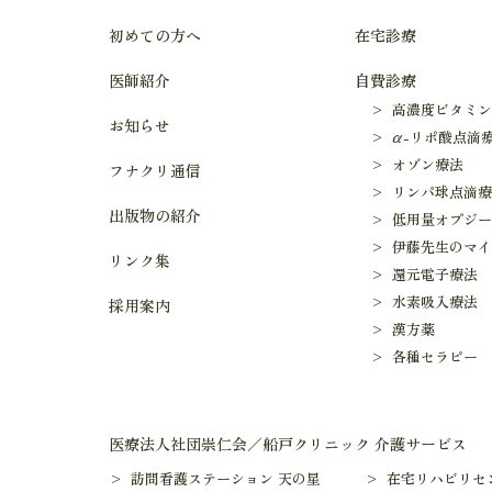
初めての方へ
在宅診療
医師紹介
自費診療
> 高濃度ビタミン
お知らせ
> α-リポ酸点滴
> オゾン療法
フナクリ通信
> リンパ球点滴
出版物の紹介
> 低用量オプジ
> 伊藤先生のマ
リンク集
> 還元電子療法
> 水素吸入療法
採用案内
> 漢方薬
> 各種セラピー
医療法人社団崇仁会／船戸クリニック 介護サービス
> 訪問看護ステーション 天の星
> 在宅リハビリセ