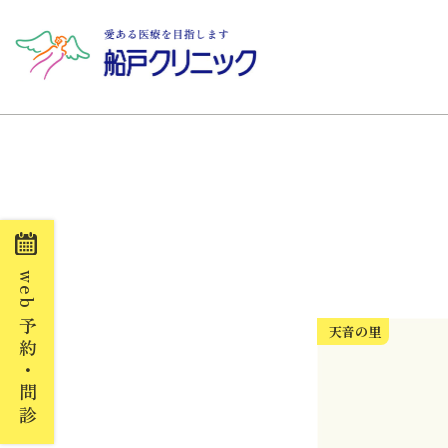
web
予約・問診
天音の里