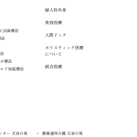
婦人科外来
美容医療
C点滴療法
人間ドック
療法
ホリスティック医療
療法
について
ーボ療法
統合医療
イルド加温療法
ンター 天音の里
> 療養通所介護 天音の里