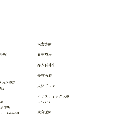
漢方診療
n外来）
食事療法
婦人科外来
美容医療
C点滴療法
人間ドック
療法
ホリスティック医療
療法
について
ーボ療法
統合医療
イルド加温療法