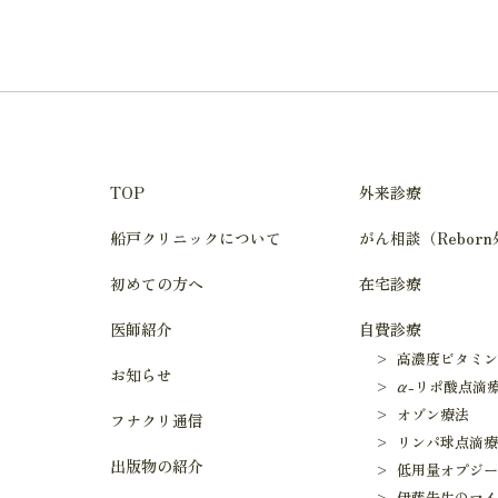
TOP
外来診療
船戸クリニックについて
がん相談（Rebor
初めての方へ
在宅診療
医師紹介
自費診療
> 高濃度ビタミン
お知らせ
> α-リポ酸点滴
> オゾン療法
フナクリ通信
> リンパ球点滴
出版物の紹介
> 低用量オプジ
> 伊藤先生のマ