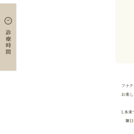
診療時間
フナク
お楽し
1.本
第11