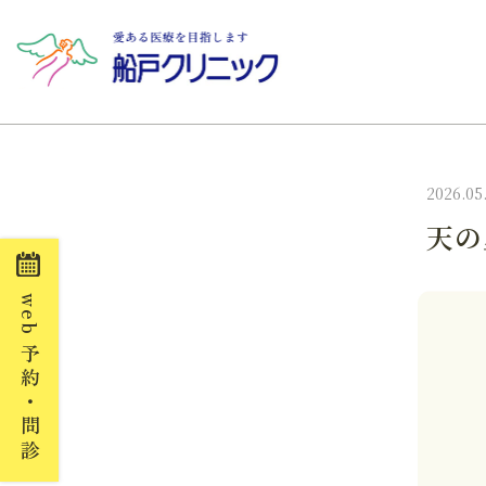
2026.05
天の
web
予約・問診