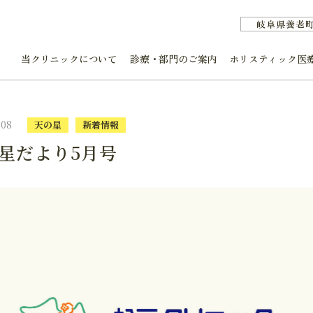
岐阜県養老
当クリニックについて
診療・部門のご案内
ホリスティック医
.08
天の星
新着情報
星だより5月号