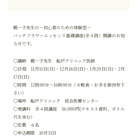
鶴一子先生の～初心者のための体験型～
バッチフラワーエッセンス基礎講座(全４回）開講のお知
らせです。
〇講師 鶴一子先生 船戸クリニック医師
〇日程 11月11日(日)・12月16日(日)・1月20日(日)・2月
17日(日)
〇時間 12時00分～16時00分（※軽食・お茶を御持参下
さい）
〇場所 船戸クリニック 統合医療センター
〇受講料 全４回講座 36,000円(テキスト資料、ボトル
代を含む）
〇定員 ６名
〇申込期限 10月31日